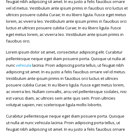
feugiat nibh adipiscing sit amet. In eu justo a felis faucibus ornare
vel id metus. Vestibulum ante ipsum primis in faucibus orci luctus et
ultrices posuere cubilia Curae; In eu libero ligula. Fusce eget metus
lorem, ac viverra leo. Vestibulum ante ipsum primis in faucibus orci
luctus et ultrices posuere cubilia Curae; In eu libero ligula. Fusce
eget metus lorem, ac viverra leo. Vestibulum ante ipsum primis in
faucibus orci.
Lorem ipsum dolor sit amet, consectetur adipiscing elit. Curabitur
pellentesque neque eget diam posuere porta. Quisque ut nulla at
nunc
vehicula
lacinia. Proin adipiscing porta tellus, ut feugiat nibh
adipiscing sit amet. In eu justo a felis faucibus ornare vel id metus.
Vestibulum ante ipsum primis in faucibus orci luctus et ultrices
posuere cubilia Curae; In eu libero ligula. Fusce eget metus lorem,
ac viverra leo. Nullam convallis, arcu vel pellentesque sodales, nisi
est varius diam, ac ultrices sem ante quis sem. Proin ultricies
volutpat sapien, nec scelerisque ligula mollis lobortis.
Curabitur pellentesque neque eget diam posuere porta. Quisque
ut nulla at nunc vehicula lacinia. Proin adipiscing porta tellus, ut
feugiat nibh adipiscing sit amet. In eu justo a felis faucibus ornare