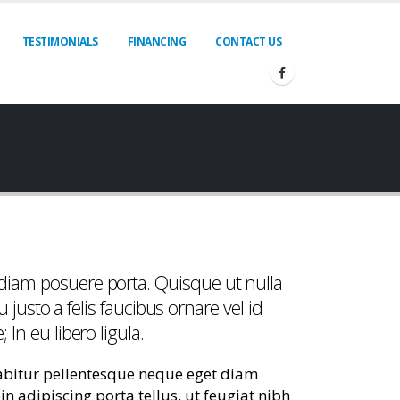
TESTIMONIALS
FINANCING
CONTACT US
 diam posuere porta. Quisque ut nulla
u justo a felis faucibus ornare vel id
In eu libero ligula.
rabitur pellentesque neque eget diam
in adipiscing porta tellus, ut feugiat nibh