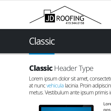
Classic
Classic
Header Type
Lorem ipsum dolor sit amet, consectetu
at nunc
vehicula
lacinia. Proin adipiscin
metus. Vestibulum ante ipsum primis in f
Lor
pos