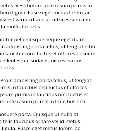
id metus. Vestibulum ante ipsum primis in
libero ligula. Fusce eget metus lorem, ac
nisi est varius diam, ac ultrices sem ante
la mollis lobortis.
rabitur pellentesque neque eget diam
in adipiscing porta tellus, ut feugiat nibh
in faucibus orci luctus et ultrices posuere
 pellentesque sodales, nisi est varius
bortis.
roin adipiscing porta tellus, ut feugiat
mis in faucibus orci luctus et ultrices
ipsum primis in faucibus orci luctus et
lum ante ipsum primis in faucibus orci.
posuere porta. Quisque ut nulla at
a felis faucibus ornare vel id metus.
o ligula. Fusce eget metus lorem, ac