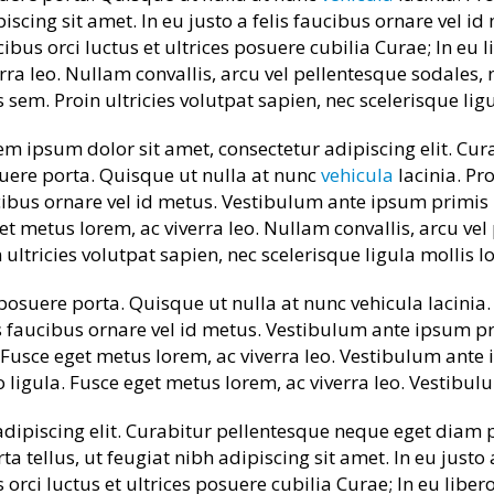
piscing sit amet. In eu justo a felis faucibus ornare vel 
ibus orci luctus et ultrices posuere cubilia Curae; In eu 
rra leo. Nullam convallis, arcu vel pellentesque sodales, 
 sem. Proin ultricies volutpat sapien, nec scelerisque ligu
em ipsum dolor sit amet, consectetur adipiscing elit. Cu
uere porta. Quisque ut nulla at nunc
vehicula
lacinia. Pro
aucibus ornare vel id metus. Vestibulum ante ipsum primis 
get metus lorem, ac viverra leo. Nullam convallis, arcu vel
ultricies volutpat sapien, nec scelerisque ligula mollis lo
suere porta. Quisque ut nulla at nunc vehicula lacinia. P
is faucibus ornare vel id metus. Vestibulum ante ipsum pri
. Fusce eget metus lorem, ac viverra leo. Vestibulum ante 
ro ligula. Fusce eget metus lorem, ac viverra leo. Vestibu
dipiscing elit. Curabitur pellentesque neque eget diam 
ta tellus, ut feugiat nibh adipiscing sit amet. In eu justo 
rci luctus et ultrices posuere cubilia Curae; In eu liber